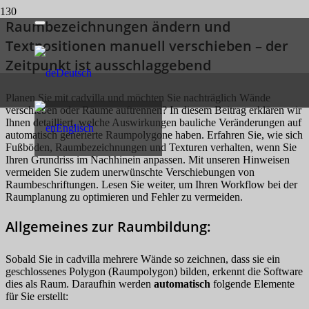
Raumbezeichnungen ändern und
Textpositionen manuell verschieben – der
Zeitpunkt ist ausschlaggebend
Deutsch
Planen Sie mit cadvilla und möchten Sie nachträglich Wände
verschieben oder Räume auftrennen? In diesem Beitrag erklären wir
Ihnen detailliert, welche Auswirkungen bauliche Veränderungen auf
Englisch
automatisch generierte Raumpolygone haben. Erfahren Sie, wie sich
Fußböden, Raumbezeichnungen und Texturen verhalten, wenn Sie
Ihren Grundriss im Nachhinein anpassen. Mit unseren Hinweisen
vermeiden Sie zudem unerwünschte Verschiebungen von
Raumbeschriftungen. Lesen Sie weiter, um Ihren Workflow bei der
Raumplanung zu optimieren und Fehler zu vermeiden.
Allgemeines zur Raumbildung:
Sobald Sie in cadvilla mehrere Wände so zeichnen, dass sie ein
geschlossenes Polygon (Raumpolygon) bilden, erkennt die Software
dies als Raum. Daraufhin werden
automatisch
folgende Elemente
für Sie erstellt: