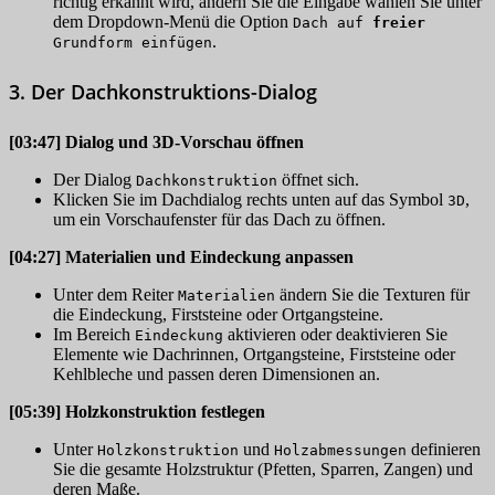
richtig erkannt wird, ändern Sie die Eingabe wählen Sie unter
dem Dropdown-Menü die Option
Dach auf
freier
.
Grundform einfügen
3. Der Dachkonstruktions-Dialog
[03:47]
Dialog und 3D-Vorschau öffnen
Der Dialog
öffnet sich.
Dachkonstruktion
Klicken Sie im Dachdialog rechts unten auf das Symbol
,
3D
um ein Vorschaufenster für das Dach zu öffnen.
[04:27]
Materialien und Eindeckung anpassen
Unter dem Reiter
ändern Sie die Texturen für
Materialien
die Eindeckung, Firststeine oder Ortgangsteine.
Im Bereich
aktivieren oder deaktivieren Sie
Eindeckung
Elemente wie Dachrinnen, Ortgangsteine, Firststeine oder
Kehlbleche und passen deren Dimensionen an.
[05:39]
Holzkonstruktion festlegen
Unter
und
definieren
Holzkonstruktion
Holzabmessungen
Sie die gesamte Holzstruktur (Pfetten, Sparren, Zangen) und
deren Maße.