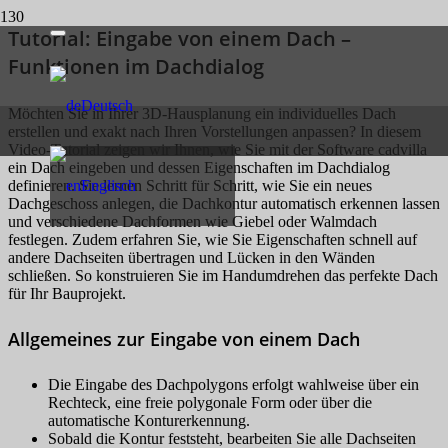
Tutorial: Eingabe von einem Dach –
Funktionen im Dachdialog
Deutsch
Möchten Sie in Ihrer 3D-Hausplanung ein individuelles Dach
erstellen und exakt nach Ihren Vorstellungen anpassen? In diesem
Video-Tutorial zeigen wir Ihnen, wie Sie mit der Software cadvilla
ein Dach eingeben und dessen Eigenschaften im Dachdialog
definieren. Sie lernen Schritt für Schritt, wie Sie ein neues
Englisch
Dachgeschoss anlegen, die Dachkontur automatisch erkennen lassen
und verschiedene Dachformen wie Giebel oder Walmdach
festlegen. Zudem erfahren Sie, wie Sie Eigenschaften schnell auf
andere Dachseiten übertragen und Lücken in den Wänden
schließen. So konstruieren Sie im Handumdrehen das perfekte Dach
für Ihr Bauprojekt.
Allgemeines zur Eingabe von einem Dach
Die Eingabe des Dachpolygons erfolgt wahlweise über ein
Rechteck, eine freie polygonale Form oder über die
automatische Konturerkennung.
Sobald die Kontur feststeht, bearbeiten Sie alle Dachseiten