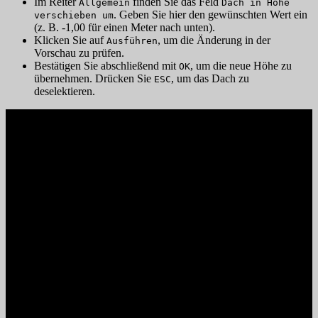
Im Reiter
finden Sie das Feld
Allgemein
Dach in Höhe
. Geben Sie hier den gewünschten Wert ein
verschieben um
(z. B. -1,00 für einen Meter nach unten).
Klicken Sie auf
, um die Änderung in der
Ausführen
Vorschau zu prüfen.
Bestätigen Sie abschließend mit
, um die neue Höhe zu
OK
übernehmen. Drücken Sie
, um das Dach zu
ESC
deselektieren.