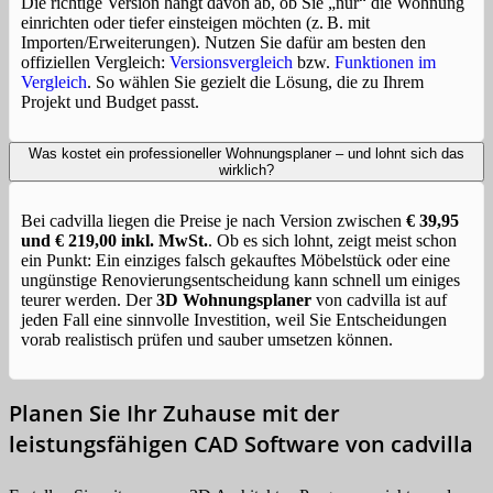
Die richtige Version hängt davon ab, ob Sie „nur“ die Wohnung
einrichten oder tiefer einsteigen möchten (z. B. mit
Importen/Erweiterungen). Nutzen Sie dafür am besten den
offiziellen Vergleich:
Versionsvergleich
bzw.
Funktionen im
Vergleich
. So wählen Sie gezielt die Lösung, die zu Ihrem
Projekt und Budget passt.
Was kostet ein professioneller Wohnungsplaner – und lohnt sich das
wirklich?
Bei cadvilla liegen die Preise je nach Version zwischen
€ 39,95
und € 219,00 inkl. MwSt.
. Ob es sich lohnt, zeigt meist schon
ein Punkt: Ein einziges falsch gekauftes Möbelstück oder eine
ungünstige Renovierungsentscheidung kann schnell um einiges
teurer werden. Der
3D Wohnungsplaner
von cadvilla ist auf
jeden Fall eine sinnvolle Investition, weil Sie Entscheidungen
vorab realistisch prüfen und sauber umsetzen können.
Planen Sie Ihr Zuhause mit der
leistungsfähigen CAD Software von cadvilla