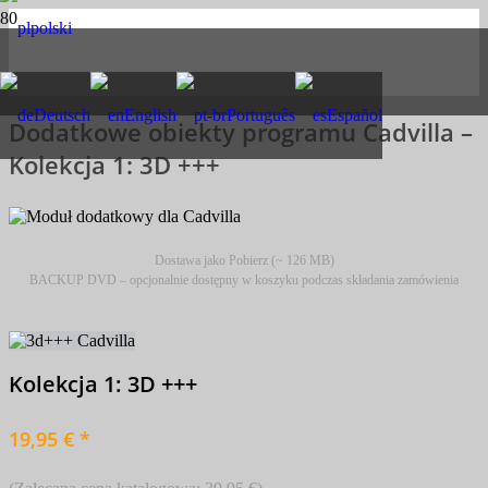
polski
Deutsch
English
Português
Español
Dodatkowe obiekty programu Cadvilla –
Kolekcja 1: 3D +++
Dostawa jako Pobierz (~ 126 MB)
BACKUP DVD – opcjonalnie dostępny w koszyku podczas składania zamówienia
Kolekcja 1: 3D +++
19,95 € *