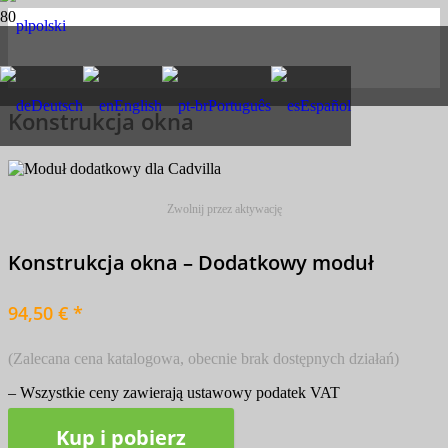
polski
Deutsch
English
Português
Español
Konstrukcja okna
Zwolnij przez aktywację
Konstrukcja okna – Dodatkowy moduł
94,50 € *
(Zalecana cena katalogowa, obecnie brak dostępnych działań)
– Wszystkie ceny zawierają ustawowy podatek VAT
Kup i pobierz