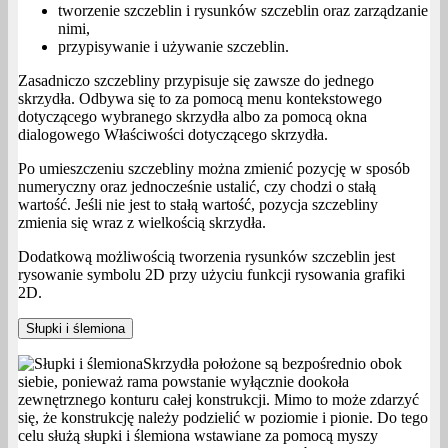
tworzenie szczeblin i rysunków szczeblin oraz zarządzanie
nimi,
przypisywanie i używanie szczeblin.
Zasadniczo szczebliny przypisuje się zawsze do jednego
skrzydła. Odbywa się to za pomocą menu kontekstowego
dotyczącego wybranego skrzydła albo za pomocą okna
dialogowego Właściwości dotyczącego skrzydła.
Po umieszczeniu szczebliny można zmienić pozycję w sposób
numeryczny oraz jednocześnie ustalić, czy chodzi o stałą
wartość. Jeśli nie jest to stałą wartość, pozycja szczebliny
zmienia się wraz z wielkością skrzydła.
Dodatkową możliwością tworzenia rysunków szczeblin jest
rysowanie symbolu 2D przy użyciu funkcji rysowania grafiki
2D.
Słupki i ślemiona
Skrzydła położone są bezpośrednio obok
siebie, ponieważ rama powstanie wyłącznie dookoła
zewnętrznego konturu całej konstrukcji. Mimo to może zdarzyć
się, że konstrukcję należy podzielić w poziomie i pionie. Do tego
celu służą słupki i ślemiona wstawiane za pomocą myszy